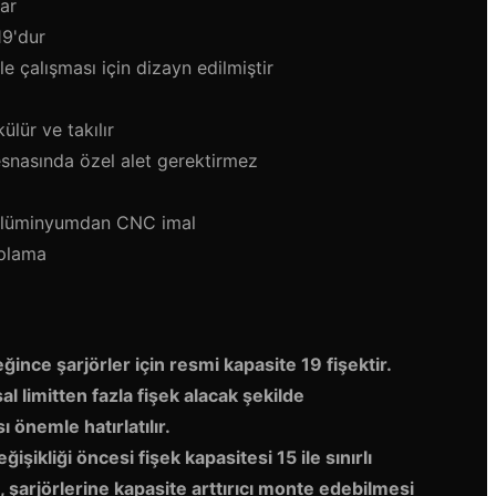
ar
19'dur
 ile çalışması için dizayn edilmiştir
lür ve takılır
snasında özel alet gerektirmez
alüminyumdan CNC imal
aplama
ince şarjörler için resmi kapasite 19 fişektir.
al limitten fazla fişek alacak şekilde
önemle hatırlatılır.
işikliği öncesi fişek kapasitesi 15 ile sınırlı
n, şarjörlerine kapasite arttırıcı monte edebilmesi