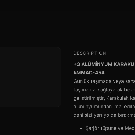
DESCRIPTION
+3 ALÜMİNYUM KARAKULA
#MMAC-454
Günlük taşımada veya saha 
taşımanızı sağlayarak hedef
geliştirilmiştir, Karakulak k
alüminyumundan imal edilm
dahi sizi yarı yolda bırakm
Şarjör tüpüne ve Mec-