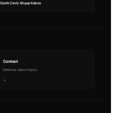
Canik Ceviz Ahşap Kabza
Contact
Defense sales inquiry
→