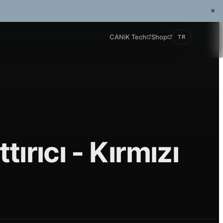
×
CANiK Tech
Shop
TR
ırıcı - Kırmızı