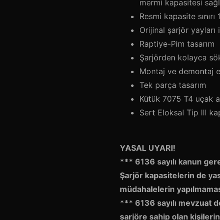
mermi kapasitesi sağl
Resmi kapasite sınırı 
Orijinal şarjör yayları
Raptiye-Pim tasarım
Şarjörden kolayca sökü
Montaj ve demontaj e
Tek parça tasarım
Kütük 7075 T4 uçak 
Sert Eloksal Tip III k
YASAL UYARI!
*** 6136 sayılı kanun gereğ
Şarjör kapasitelerin de yas
müdahalelerin yapılmaması 
*** 6136 sayılı mevzuat değ
şarjöre sahip olan kişileri