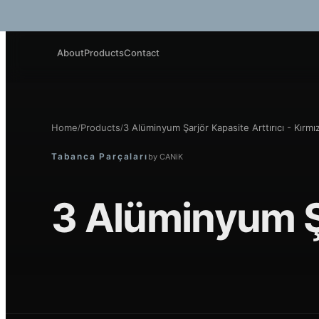
About
Products
Contact
Home
Products
3 Alüminyum Şarjör Kapasite Arttırıcı - Kırmız
/
/
Tabanca Parçaları
by
CANiK
3 Alüminyum Şa