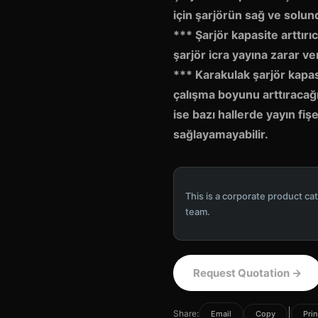
için şarjörün sağ ve solun
*** Şarjör kapasite arttırı
şarjör icra yayına zarar ver
*** Karakulak şarjör kapasi
çalışma boyunu arttıracağı
ise bazı hallerde yayın fi
sağlayamayabilir.
This is a corporate product cat
team.
Request Quotation
→
|
Share:
Email
Copy
Prin