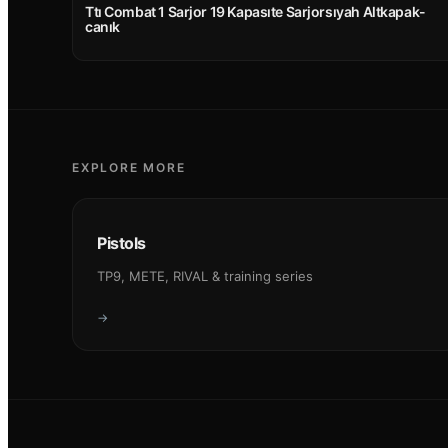
Ttı Combat 1 Sarjor 19 Kapasıte Sarjorsıyah Altkapak-
canık
EXPLORE MORE
Pistols
TP9, METE, RIVAL & training series
→